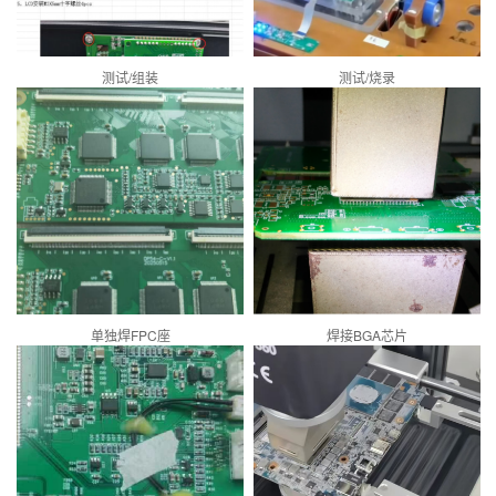
测试/组装
测试/烧录
单独焊FPC座
焊接BGA芯片